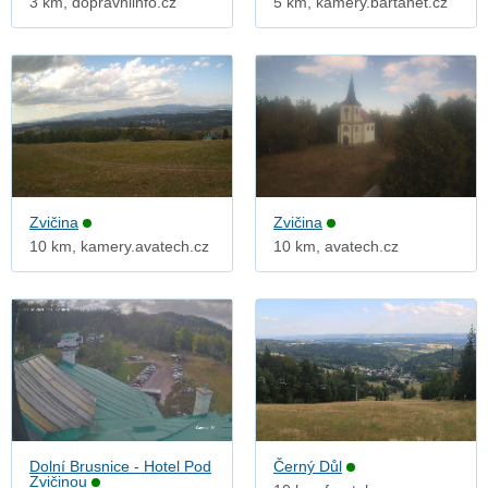
3 km, dopravniinfo.cz
5 km, kamery.bartanet.cz
Zvičina
Zvičina
10 km, kamery.avatech.cz
10 km, avatech.cz
Dolní Brusnice - Hotel Pod
Černý Důl
Zvičinou