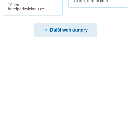
10 km, feratel.com
10 km,
hotelpodzvicinou.cz
Další webkamery