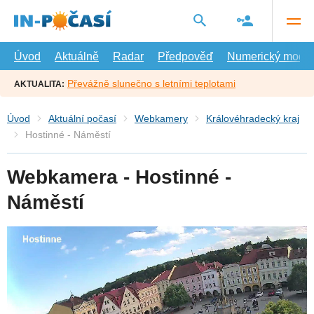
Přejít
na
hlavní
obsah
Úvod
Aktuálně
Radar
Předpověď
Numerický model
Převážně slunečno s letními teplotami
AKTUALITA:
Úvod
Aktuální počasí
Webkamery
Královéhradecký kraj
Hostinné - Náměstí
Webkamera - Hostinné -
Náměstí