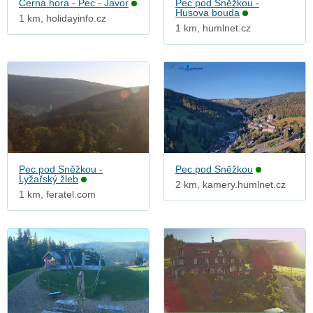
Černá hora - Pec - Javor
Pec pod Sněžkou -
Husova bouda
1 km, holidayinfo.cz
1 km, humlnet.cz
Pec pod Sněžkou -
Pec pod Sněžkou
Lyžařský žleb
2 km, kamery.humlnet.cz
1 km, feratel.com