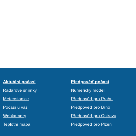
Aktuální počasí
Předpověď počasí
Radarové snímky
Numerický model
Meteostanice
Předpověď pro Prahu
Počasí u vás
Předpověď pro Brno
Webkamery
Předpověď pro Ostravu
Teplotní mapa
Předpověď pro Plzeň