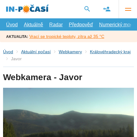
Přejít
na
hlavní
obsah
Úvod
Aktuálně
Radar
Předpověď
Numerický model
Vrací se tropické teploty, zítra až 35 °C
AKTUALITA:
Úvod
Aktuální počasí
Webkamery
Královéhradecký kraj
Javor
Webkamera - Javor