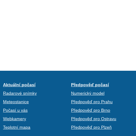
Aktuální počasí
Předpověď počasí
Radarové snímky
Numerický model
Meteostanice
Předpověď pro Prahu
Počasí u vás
Předpověď pro Brno
Webkamery
Předpověď pro Ostravu
Teplotní mapa
Předpověď pro Plzeň