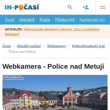
Přejít
na
hlavní
obsah
Úvod
Aktuálně
Radar
Předpověď
Numerický model
Víkend bude slunečný s letními, zítra i tropickými
AKTUALITA:
teplotami
Úvod
Aktuální počasí
Webkamery
Královéhradecký kraj
Police nad Metují
Webkamera - Police nad Metují