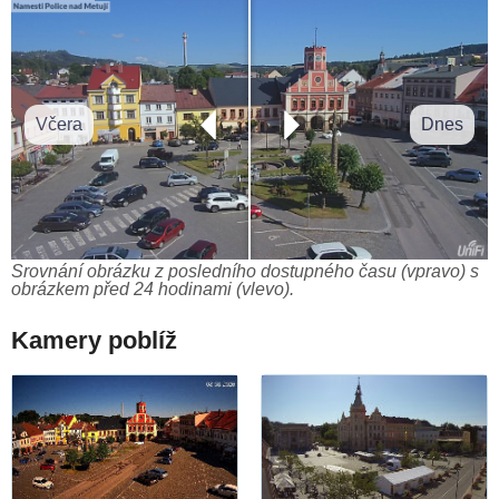
Včera
Dnes
Srovnání obrázku z posledního dostupného času (vpravo) s
obrázkem před 24 hodinami (vlevo).
Kamery poblíž