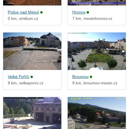
Police nad Metují
Hronov
0 km, viridium.cz
7 km, mestohronov.cz
Velké Poříčí
Broumov
9 km, velkeporici.cz
9 km, broumov-mesto.cz