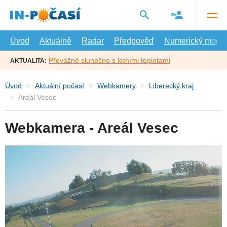
Přejít
na
hlavní
obsah
Úvod
Aktuálně
Radar
Předpověď
Numerický model
Převážně slunečno s letními teplotami
AKTUALITA:
Úvod
Aktuální počasí
Webkamery
Liberecký kraj
Areál Vesec
Webkamera - Areál Vesec