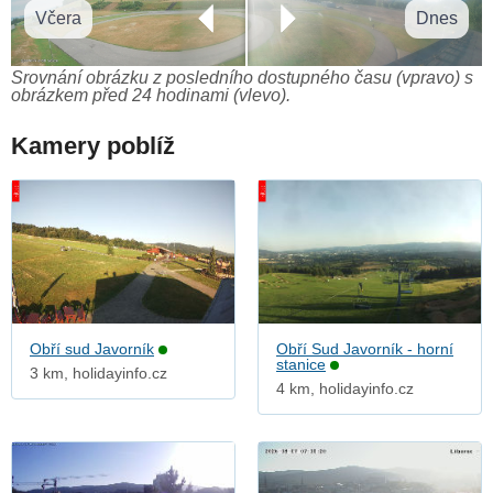
Včera
Dnes
Srovnání obrázku z posledního dostupného času (vpravo) s
obrázkem před 24 hodinami (vlevo).
Kamery poblíž
Obří sud Javorník
Obří Sud Javorník - horní
stanice
3 km, holidayinfo.cz
4 km, holidayinfo.cz