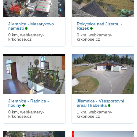
Jilemnice - Masarykovo
Rokytnice nad Jizerou -
náměstí
Rezek
0 km, webkamery-
0 km, webkamery-
krkonose.cz
krkonose.cz
Jilemnice - Radnice -
Jilemnice - Všesportovní
hodiny
areál Hraběnka
0 km, webkamery-
1 km, webkamery-
krkonose.cz
krkonose.cz