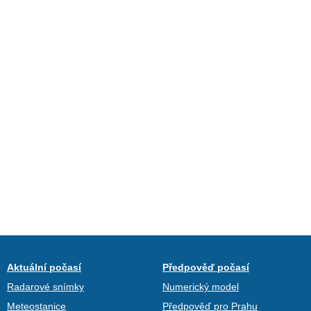
Aktuální počasí
Předpověď počasí
Radarové snímky
Numerický model
Meteostanice
Předpověď pro Prahu