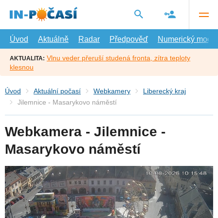
Přejít
na
hlavní
obsah
Úvod
Aktuálně
Radar
Předpověď
Numerický model
Vlnu veder přeruší studená fronta, zítra teploty
AKTUALITA:
klesnou
Úvod
Aktuální počasí
Webkamery
Liberecký kraj
Jilemnice - Masarykovo náměstí
Webkamera - Jilemnice -
Masarykovo náměstí