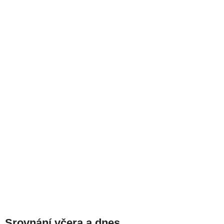
Srovnání včera a dnes