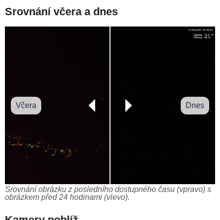
Srovnání včera a dnes
Včera
Dnes
Srovnání obrázku z posledního dostupného času (vpravo) s
obrázkem před 24 hodinami (vlevo).
Kamery poblíž