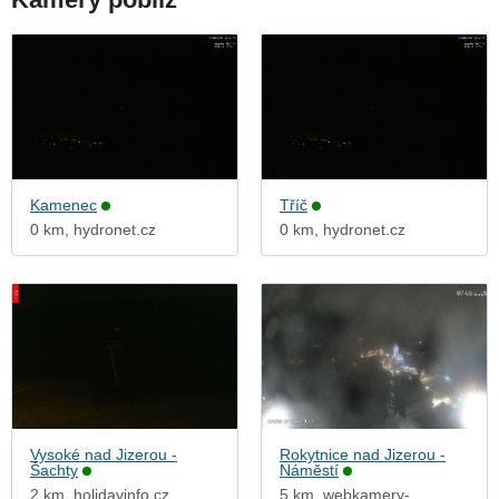
Kamenec
Tříč
0 km, hydronet.cz
0 km, hydronet.cz
Vysoké nad Jizerou -
Rokytnice nad Jizerou -
Šachty
Náměstí
2 km, holidayinfo.cz
5 km, webkamery-