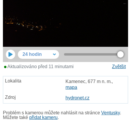
24 hodin
Aktualizováno před 11 minutami
Zvětšit
Kamenec, 677 m n. m.,
mapa
hydronet.cz
Problém s kamerou můžete nahlásit na stránce
Ventusky
.
Můžete také
přidat kameru
.