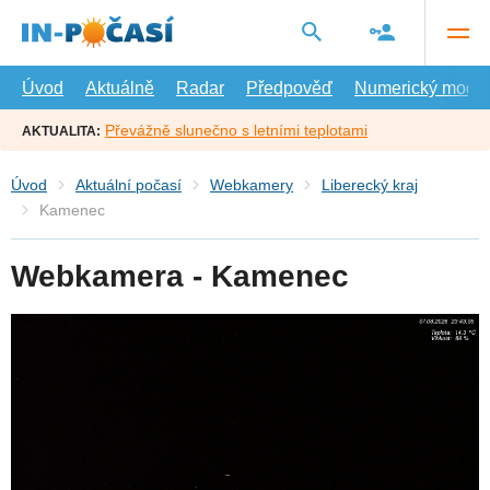
Přejít
na
hlavní
obsah
Úvod
Aktuálně
Radar
Předpověď
Numerický model
Převážně slunečno s letními teplotami
AKTUALITA:
Úvod
Aktuální počasí
Webkamery
Liberecký kraj
Kamenec
Webkamera - Kamenec