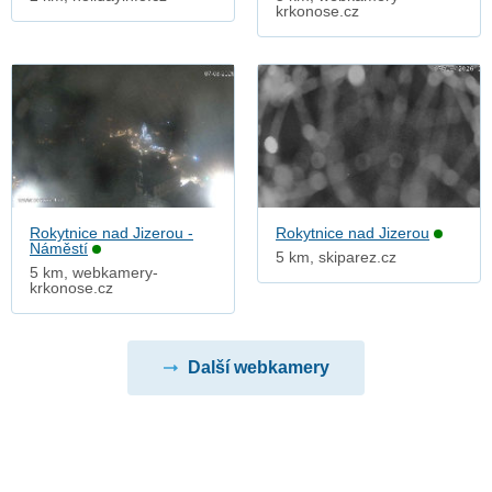
krkonose.cz
Rokytnice nad Jizerou -
Rokytnice nad Jizerou
Náměstí
5 km, skiparez.cz
5 km, webkamery-
krkonose.cz
Další webkamery