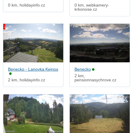
0 km, holidayinfo.cz
0 km, webkamery-
krkonose.cz
Benecko - Lanovka Kejnos
Benecko
2 km,
2 km, holidayinfo.cz
pensionnasychrove.cz