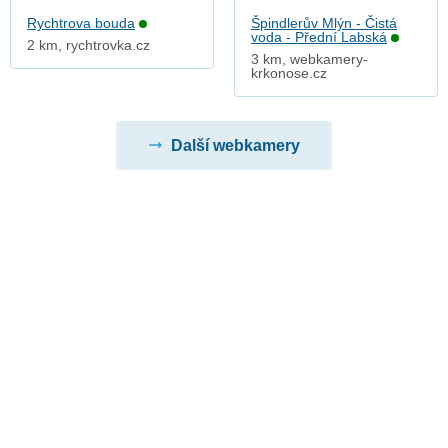
Rychtrova bouda
Špindlerův Mlýn - Čistá
voda - Přední Labská
2 km, rychtrovka.cz
3 km, webkamery-
krkonose.cz
Další webkamery