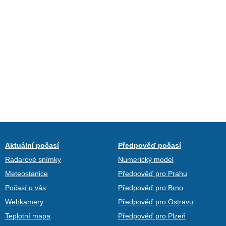
Aktuální počasí
Předpověď počasí
Radarové snímky
Numerický model
Meteostanice
Předpověď pro Prahu
Počasí u vás
Předpověď pro Brno
Webkamery
Předpověď pro Ostravu
Teplotní mapa
Předpověď pro Plzeň