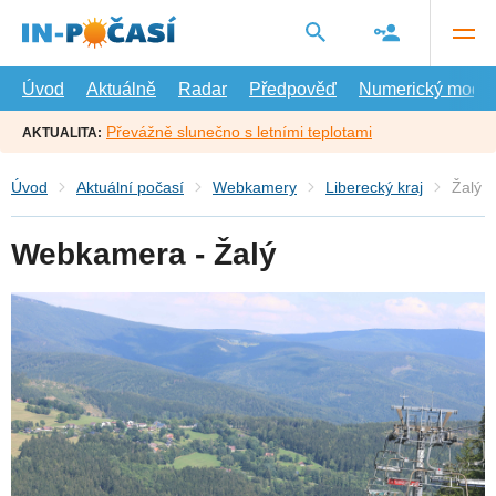
Přejít
na
hlavní
obsah
Úvod
Aktuálně
Radar
Předpověď
Numerický model
Převážně slunečno s letními teplotami
AKTUALITA:
Úvod
Aktuální počasí
Webkamery
Liberecký kraj
Žalý
Webkamera - Žalý