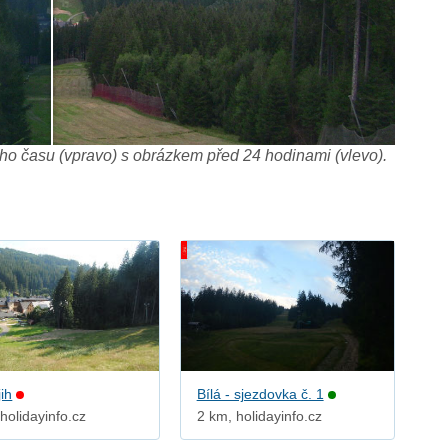
o času (vpravo) s obrázkem před 24 hodinami (vlevo).
jih
Bílá - sjezdovka č. 1
holidayinfo.cz
2 km, holidayinfo.cz