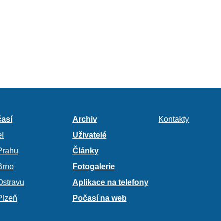
así
Archiv
Kontakty
l
Uživatelé
Prahu
Články
Brno
Fotogalerie
Ostravu
Aplikace na telefony
Plzeň
Počasí na web