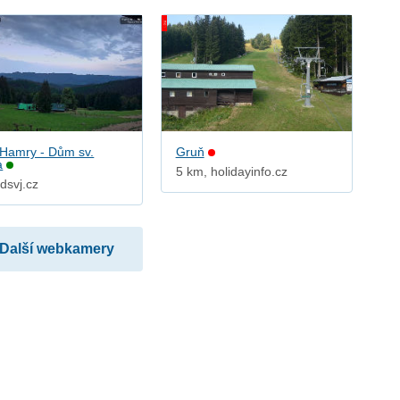
 Hamry - Dům sv.
Gruň
a
5 km, holidayinfo.cz
dsvj.cz
Další webkamery