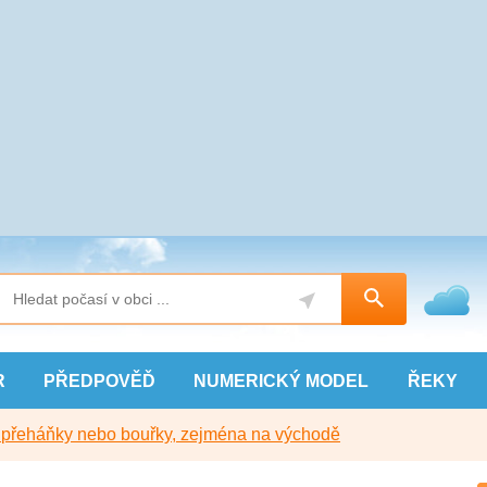
R
PŘEDPOVĚĎ
NUMERICKÝ
MODEL
ŘEKY
y přeháňky nebo bouřky, zejména na východě