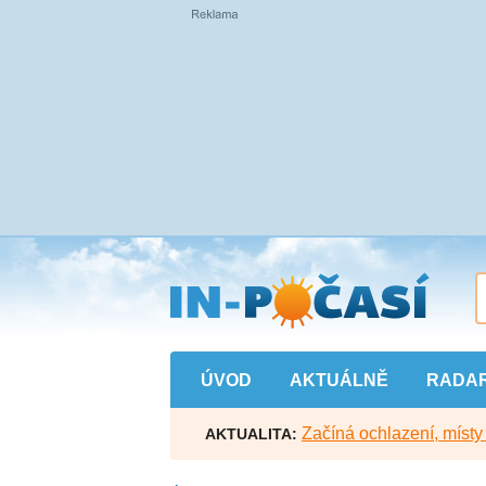
Přejít
na
hlavní
obsah
ÚVOD
AKTUÁLNĚ
RADA
Začíná ochlazení, míst
AKTUALITA: