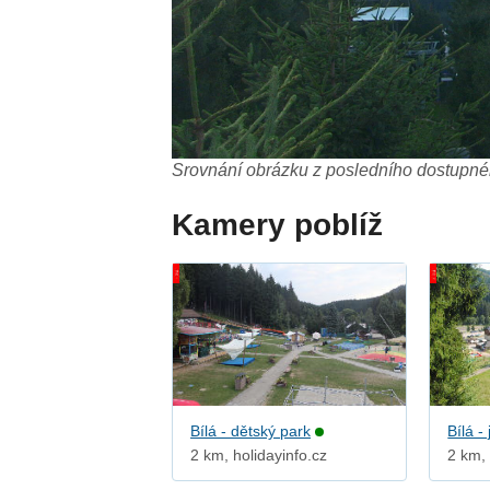
Srovnání obrázku z posledního dostupnéh
Kamery poblíž
Bílá - dětský park
Bílá - 
2 km, holidayinfo.cz
2 km, 