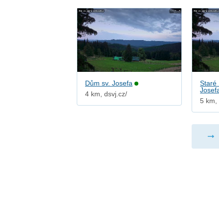
Dům sv. Josefa
Staré
Josef
4 km, dsvj.cz/
5 km, 