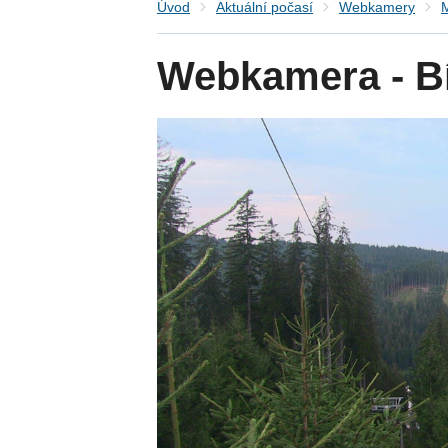
Úvod
Aktuální počasí
Webkamery
M
Webkamera - Bí