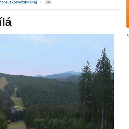
oravskoslezský kraj
Bílá
lá