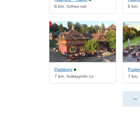
6 km, hvfree.net
6 km, 
Pustevny
Puste
7 km, holidayinfo.cz
7 km, 