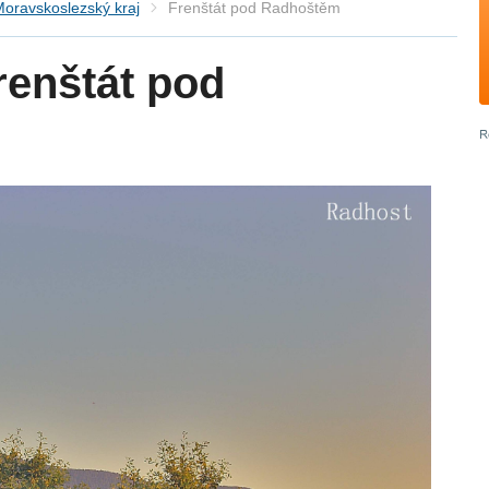
oravskoslezský kraj
Frenštát pod Radhoštěm
enštát pod