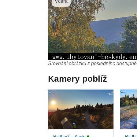
Včera
Srovnání obrázku z posledního dostupnéh
Kamery poblíž
Radhošť – Kaple
Radho