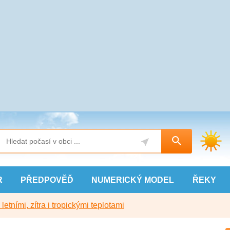
R
PŘEDPOVĚĎ
NUMERICKÝ
MODEL
ŘEKY
etními, zítra i tropickými teplotami