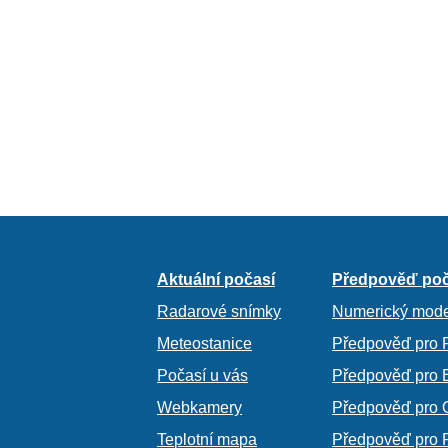
Aktuální počasí
Předpověď poč
Radarové snímky
Numerický mode
Meteostanice
Předpověď pro 
Počasí u vás
Předpověď pro 
Webkamery
Předpověď pro 
Teplotní mapa
Předpověď pro 