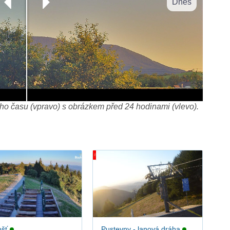
Dnes
o času (vpravo) s obrázkem před 24 hodinami (vlevo).
šť
Pustevny - lanová dráha