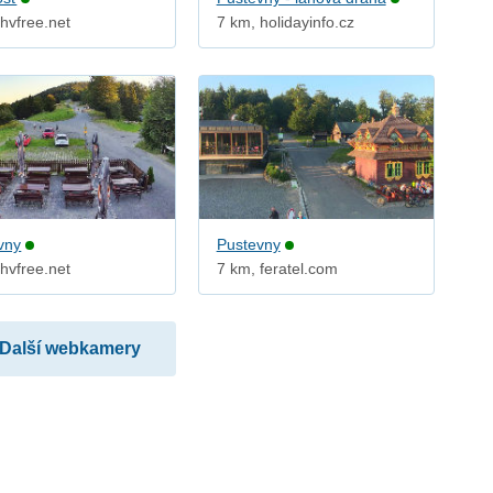
hvfree.net
7 km, holidayinfo.cz
vny
Pustevny
hvfree.net
7 km, feratel.com
Další webkamery