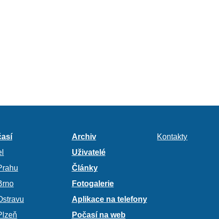
así
Archiv
Kontakty
l
Uživatelé
Prahu
Články
Brno
Fotogalerie
Ostravu
Aplikace na telefony
Plzeň
Počasí na web