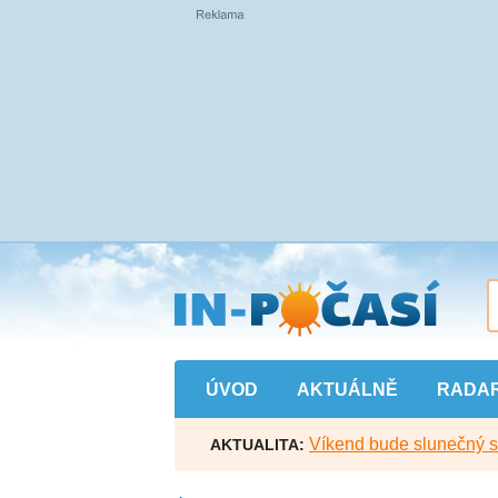
Přejít
na
hlavní
obsah
ÚVOD
AKTUÁLNĚ
RADA
Víkend bude slunečný s l
AKTUALITA: