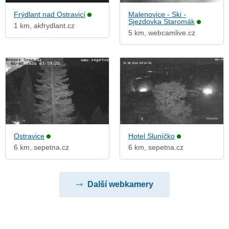
Frýdlant nad Ostravicí
Malenovice - Ski -
Sjezdovka Staromák
1 km, akfrydlant.cz
5 km, webcamlive.cz
Ostravice
Hotel Sluníčko
6 km, sepetna.cz
6 km, sepetna.cz
Další webkamery