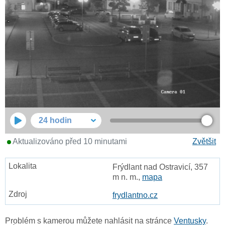
24 hodin
Aktualizováno před 10 minutami
Zvětšit
Frýdlant nad Ostravicí, 357
m n. m.,
mapa
frydlantno.cz
Problém s kamerou můžete nahlásit na stránce
Ventusky
.