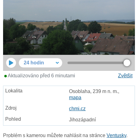
24 hodin
Aktualizováno před 6 minutami
Zvětšit
Osoblaha, 239 m n. m.,
mapa
chmi.cz
Jihozápadní
Problém s kamerou můžete nahlásit na stránce
Ventusky
.