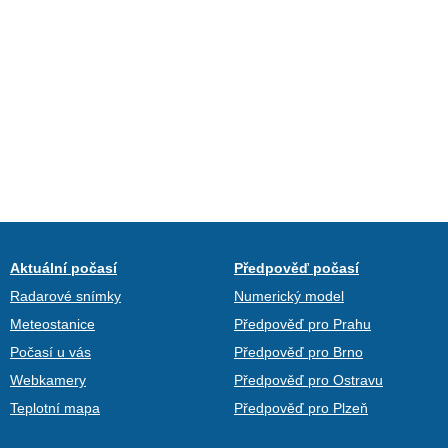
Aktuální počasí
Předpověď počasí
Radarové snímky
Numerický model
Meteostanice
Předpověď pro Prahu
Počasí u vás
Předpověď pro Brno
Webkamery
Předpověď pro Ostravu
Teplotní mapa
Předpověď pro Plzeň