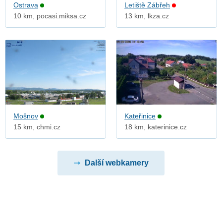
Ostrava
Letiště Zábřeh
10 km, pocasi.miksa.cz
13 km, lkza.cz
Mošnov
Kateřinice
15 km, chmi.cz
18 km, katerinice.cz
Další webkamery