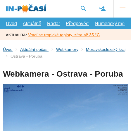
Přejít
na
hlavní
obsah
Úvod
Aktuálně
Radar
Předpověď
Numerický model
Vrací se tropické teploty, zítra až 35 °C
AKTUALITA:
Úvod
Aktuální počasí
Webkamery
Moravskoslezský kraj
Ostrava - Poruba
Webkamera - Ostrava - Poruba