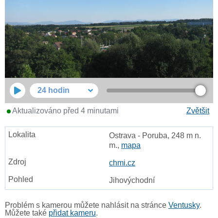
24 hodin
Aktualizováno před 4 minutami
Zvětšit
Ostrava - Poruba, 248 m n.
m.,
mapa
chmi.cz
Jihovýchodní
Problém s kamerou můžete nahlásit na stránce
Ventusky
.
Můžete také
přidat kameru
.