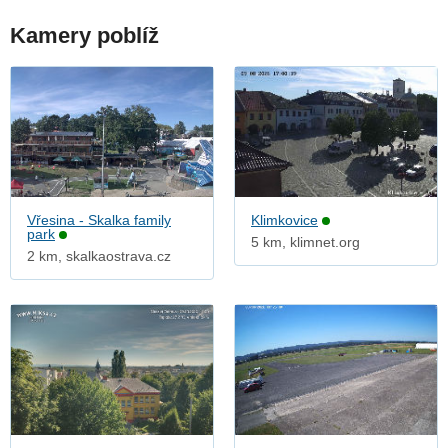
Kamery poblíž
Vřesina - Skalka family
Klimkovice
park
5 km, klimnet.org
2 km, skalkaostrava.cz