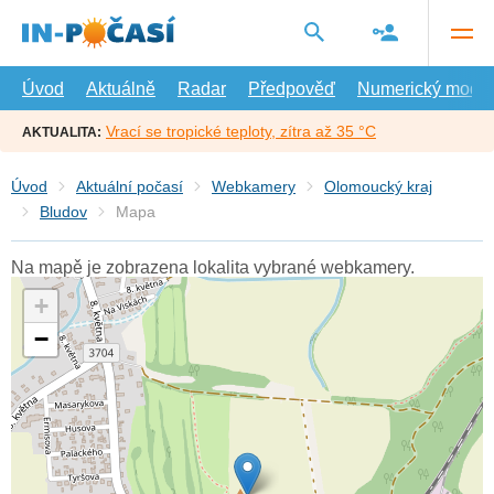
Přejít
na
hlavní
obsah
Úvod
Aktuálně
Radar
Předpověď
Numerický model
Vrací se tropické teploty, zítra až 35 °C
AKTUALITA:
Úvod
Aktuální počasí
Webkamery
Olomoucký kraj
Bludov
Mapa
Na mapě je zobrazena lokalita vybrané webkamery.
+
−