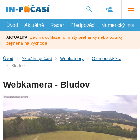
Přejít
na
hlavní
obsah
Úvod
Aktuálně
Radar
Předpověď
Numerický model
Začíná ochlazení, místy přeháňky nebo bouřky,
AKTUALITA:
zejména na východě
Úvod
Aktuální počasí
Webkamery
Olomoucký kraj
Bludov
Webkamera - Bludov