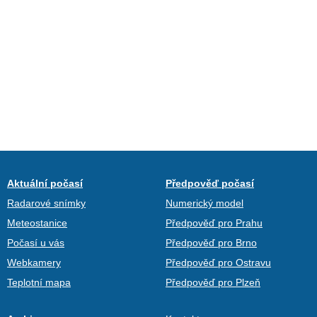
Aktuální počasí
Předpověď počasí
Radarové snímky
Numerický model
Meteostanice
Předpověď pro Prahu
Počasí u vás
Předpověď pro Brno
Webkamery
Předpověď pro Ostravu
Teplotní mapa
Předpověď pro Plzeň