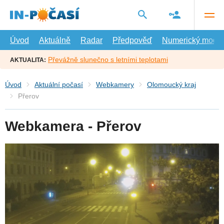
Přejít
na
hlavní
obsah
Úvod
Aktuálně
Radar
Předpověď
Numerický model
Převážně slunečno s letními teplotami
AKTUALITA:
Úvod
Aktuální počasí
Webkamery
Olomoucký kraj
Přerov
Webkamera - Přerov