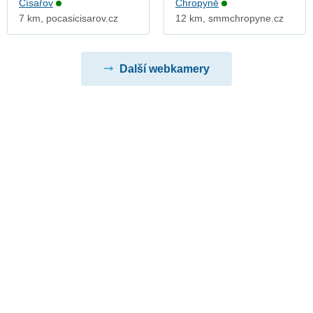
Císařov
Chropyně
7 km, pocasicisarov.cz
12 km, smmchropyne.cz
Další webkamery