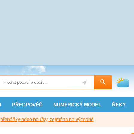
R
PŘEDPOVĚĎ
NUMERICKÝ
MODEL
ŘEKY
y přeháňky nebo bouřky, zejména na východě