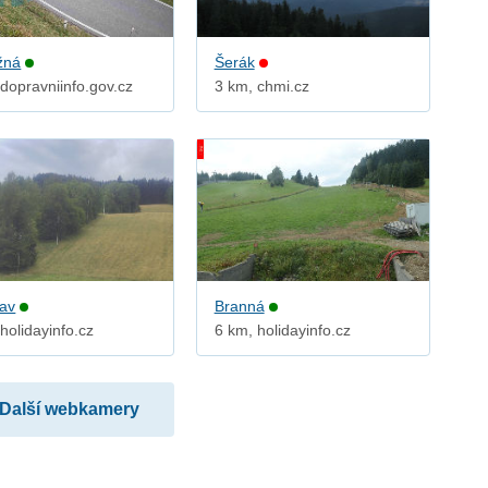
žná
Šerák
dopravniinfo.gov.cz
3 km, chmi.cz
lav
Branná
holidayinfo.cz
6 km, holidayinfo.cz
Další webkamery