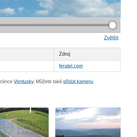
Zvětšit
Zdroj
feratel.com
tránce
Ventusky
. Můžete také
přidat kameru
.