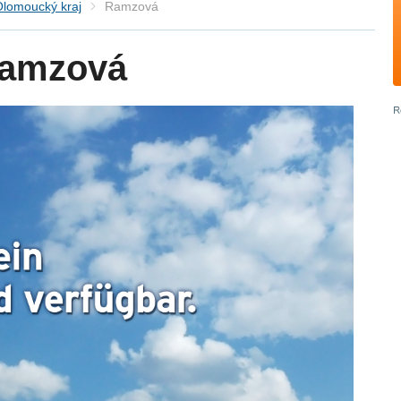
Olomoucký kraj
Ramzová
Ramzová