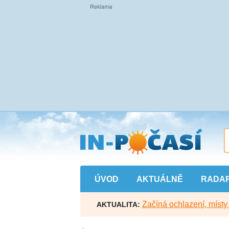
Přejít
na
hlavní
obsah
ÚVOD
AKTUÁLNĚ
RADA
Začíná ochlazení, míst
AKTUALITA: