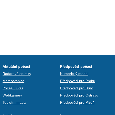
Aktuální počasí
Předpověď počasí
Radarové snímky
Numerický model
Meteostanice
Předpověď pro Prahu
Počasí u vás
Předpověď pro Brno
Webkamery
Předpověď pro Ostravu
Teplotní mapa
Předpověď pro Plzeň