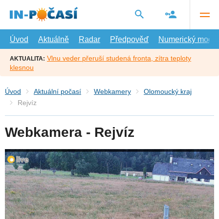
Přejít
na
hlavní
obsah
Úvod
Aktuálně
Radar
Předpověď
Numerický model
Vlnu veder přeruší studená fronta, zítra teploty
AKTUALITA:
klesnou
Úvod
Aktuální počasí
Webkamery
Olomoucký kraj
Rejvíz
Webkamera - Rejvíz