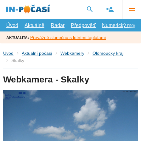
Přejít
na
hlavní
obsah
Úvod
Aktuálně
Radar
Předpověď
Numerický model
Převážně slunečno s letními teplotami
AKTUALITA:
Úvod
Aktuální počasí
Webkamery
Olomoucký kraj
Skalky
Webkamera - Skalky