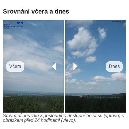
Srovnání včera a dnes
Včera
Dnes
Srovnání obrázku z posledního dostupného času (vpravo) s
obrázkem před 24 hodinami (vlevo).