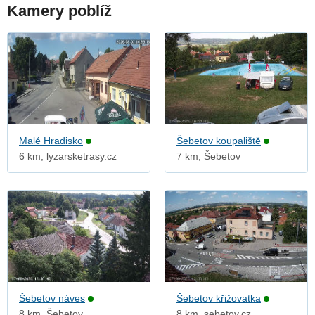
Kamery poblíž
Malé Hradisko
Šebetov koupaliště
6 km, lyzarsketrasy.cz
7 km, Šebetov
Šebetov náves
Šebetov křižovatka
8 km, Šebetov
8 km, sebetov.cz