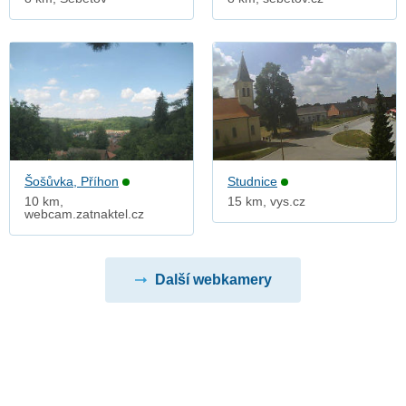
Šošůvka, Příhon
Studnice
10 km,
15 km, vys.cz
webcam.zatnaktel.cz
Další webkamery