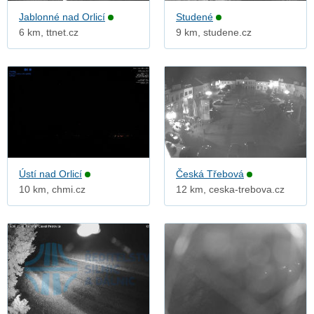
Jablonné nad Orlicí
Studené
6 km, ttnet.cz
9 km, studene.cz
Ústí nad Orlicí
Česká Třebová
10 km, chmi.cz
12 km, ceska-trebova.cz