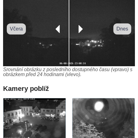
Včera
Dnes
Srovnání obrázku z posledního dostupného času (vpravo) s
obrázkem před 24 hodinami (vlevo).
Kamery poblíž