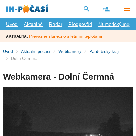
Přejít
na
hlavní
obsah
Úvod
Aktuálně
Radar
Předpověď
Numerický model
Převážně slunečno s letními teplotami
AKTUALITA:
Úvod
Aktuální počasí
Webkamery
Pardubický kraj
Dolní Čermná
Webkamera - Dolní Čermná