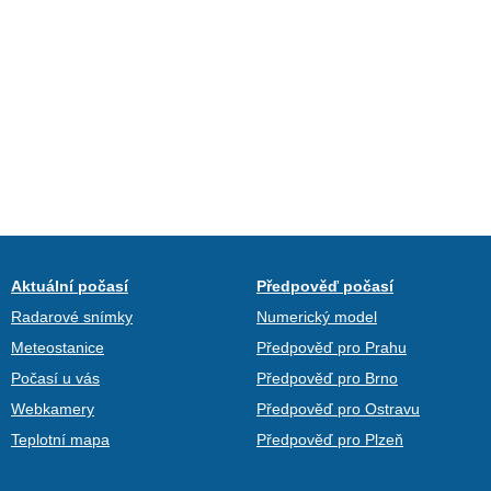
Aktuální počasí
Předpověď počasí
Radarové snímky
Numerický model
Meteostanice
Předpověď pro Prahu
Počasí u vás
Předpověď pro Brno
Webkamery
Předpověď pro Ostravu
Teplotní mapa
Předpověď pro Plzeň