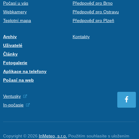
Počasí u vás
Předpověď pro Brno
Webkamery
Předpověď pro Ostravu
Teplotní mapa
Předpověď pro Plzeň
Archiv
Kontakty
Uživatelé
Články
Fotogalerie
Aplikace na telefony
Počasí na web
Ventusky
In-počasie
Copyright © 2026
InMeteo, s.r.o.
Použitím souhlasíte s uložením