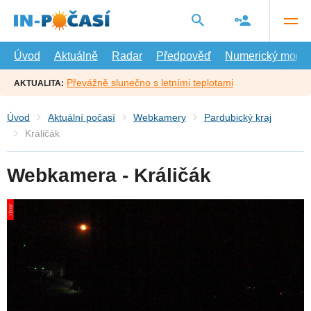
Přejít
na
hlavní
obsah
Úvod
Aktuálně
Radar
Předpověď
Numerický model
Převážně slunečno s letními teplotami
AKTUALITA:
Úvod
Aktuální počasí
Webkamery
Pardubický kraj
Králičák
Webkamera - Králičák