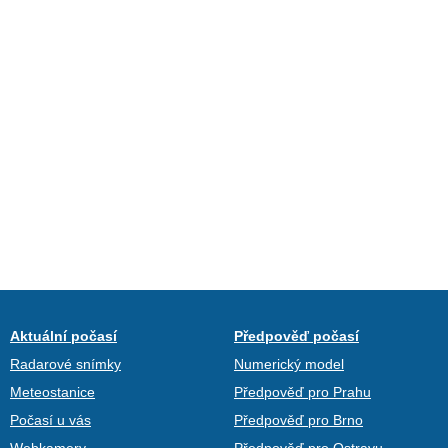
Aktuální počasí
Předpověď počasí
Radarové snímky
Numerický model
Meteostanice
Předpověď pro Prahu
Počasí u vás
Předpověď pro Brno
Webkamery
Předpověď pro Ostravu