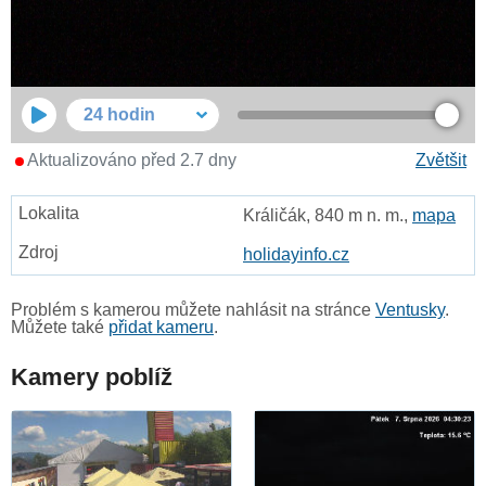
24 hodin
Aktualizováno před 2.7 dny
Zvětšit
Králičák, 840 m n. m.,
mapa
holidayinfo.cz
Problém s kamerou můžete nahlásit na stránce
Ventusky
.
Můžete také
přidat kameru
.
Kamery poblíž