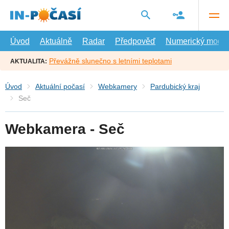
Přejít
na
hlavní
obsah
Úvod
Aktuálně
Radar
Předpověď
Numerický model
Převážně slunečno s letními teplotami
AKTUALITA:
Úvod
Aktuální počasí
Webkamery
Pardubický kraj
Seč
Webkamera - Seč