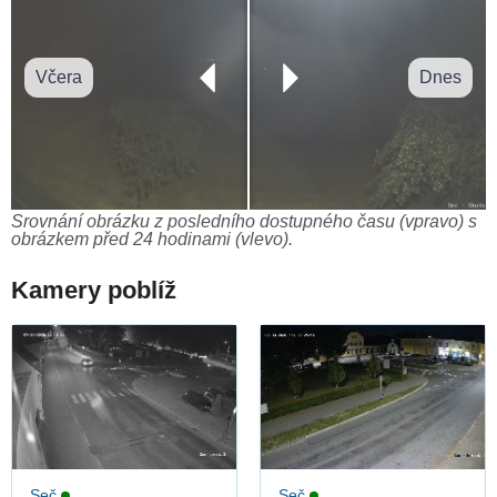
Včera
Dnes
Srovnání obrázku z posledního dostupného času (vpravo) s
obrázkem před 24 hodinami (vlevo).
Kamery poblíž
Seč
Seč