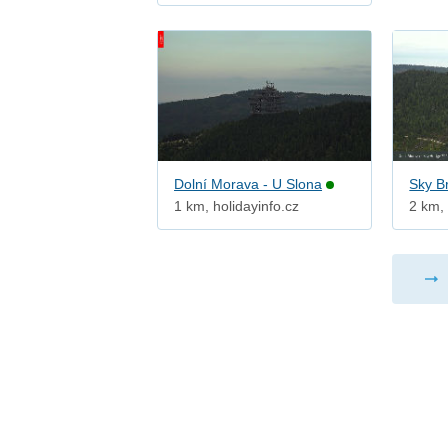
Dolní Morava - U Slona
Sky B
1 km, holidayinfo.cz
2 km,