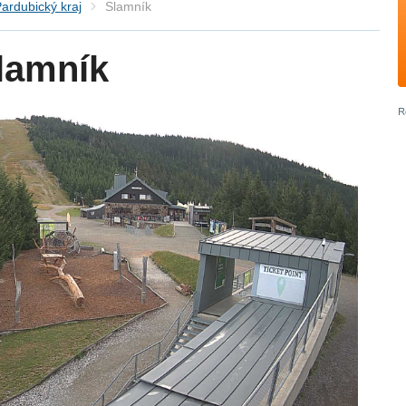
ardubický kraj
Slamník
lamník