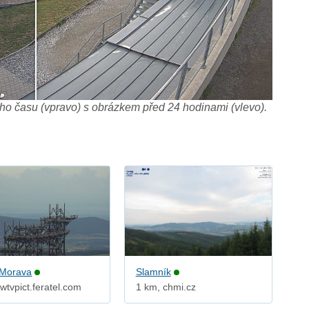
o času (vpravo) s obrázkem před 24 hodinami (vlevo).
 Morava
Slamník
wtvpict.feratel.com
1 km, chmi.cz