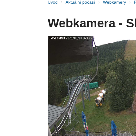
Úvod
Aktuální počasí
Webkamery
P
Webkamera - S