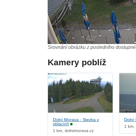
Srovnání obrázku z posledního dostupnéh
Kamery poblíž
Dolní Morava - Stezka v
Dolní
oblacích
1 km, 
1 km, dolnimorava.cz