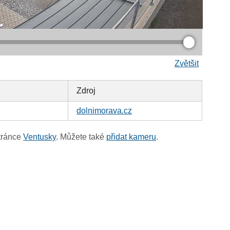
Zvětšit
Zdroj
dolnimorava.cz
tránce
Ventusky
. Můžete také
přidat kameru
.