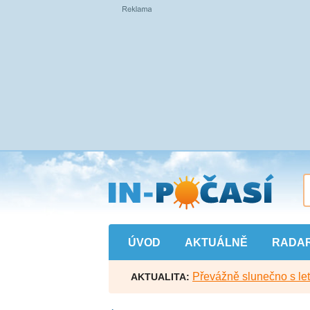
Přejít
na
hlavní
obsah
ÚVOD
AKTUÁLNĚ
RADA
Převážně slunečno s let
AKTUALITA: