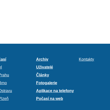
así
Archiv
Kontakty
l
Uživatelé
Prahu
Články
Brno
Fotogalerie
Ostravu
Aplikace na telefony
Plzeň
Počasí na web