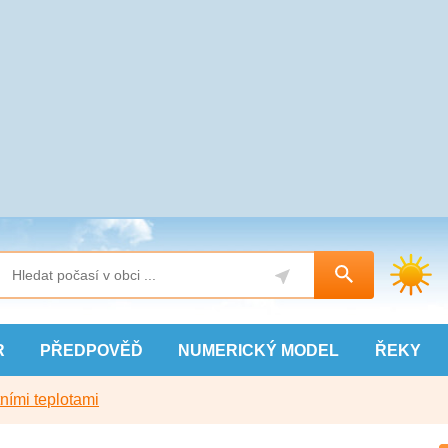
R
PŘEDPOVĚĎ
NUMERICKÝ
MODEL
ŘEKY
ními teplotami