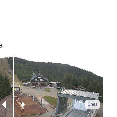
s
Dnes