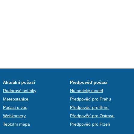
Aktuální počasí
Předpověď počasí
Radarové snímky
Numerický model
Meteostanice
Předpověď pro Prahu
Počasí u vás
Předpověď pro Brno
Webkamery
Předpověď pro Ostravu
Teplotní mapa
Předpověď pro Plzeň