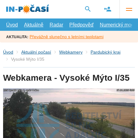
Přejít
na
hlavní
obsah
Úvod
Aktuálně
Radar
Předpověď
Numerický model
Převážně slunečno s letními teplotami
AKTUALITA:
Úvod
Aktuální počasí
Webkamery
Pardubický kraj
Vysoké Mýto I/35
Webkamera - Vysoké Mýto I/35