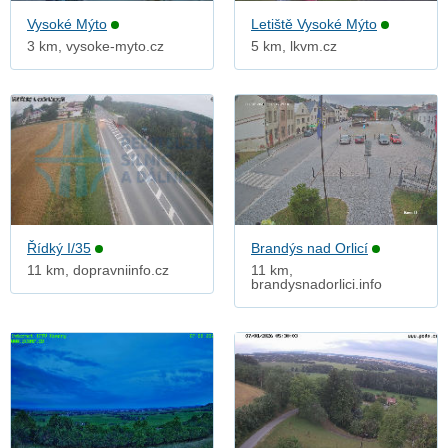
Vysoké Mýto
Letiště Vysoké Mýto
3 km, vysoke-myto.cz
5 km, lkvm.cz
Řídký I/35
Brandýs nad Orlicí
11 km, dopravniinfo.cz
11 km,
brandysnadorlici.info