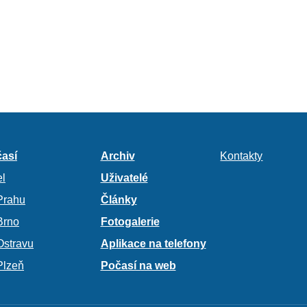
así
Archiv
Kontakty
l
Uživatelé
Prahu
Články
Brno
Fotogalerie
Ostravu
Aplikace na telefony
Plzeň
Počasí na web