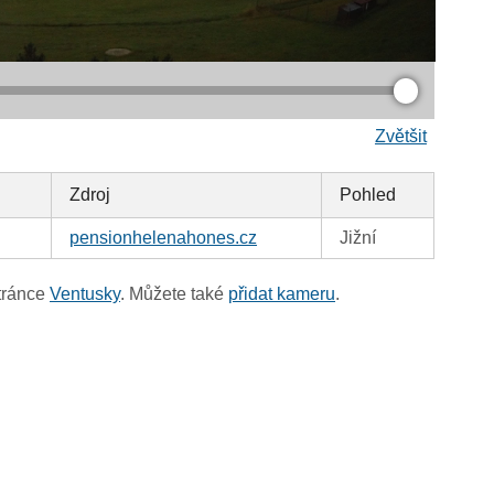
Zvětšit
Zdroj
Pohled
pensionhelenahones.cz
Jižní
tránce
Ventusky
. Můžete také
přidat kameru
.