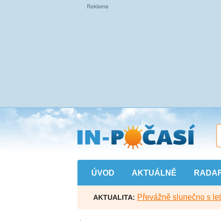
Přejít
na
hlavní
obsah
ÚVOD
AKTUÁLNĚ
RADA
Převážně slunečno s let
AKTUALITA: