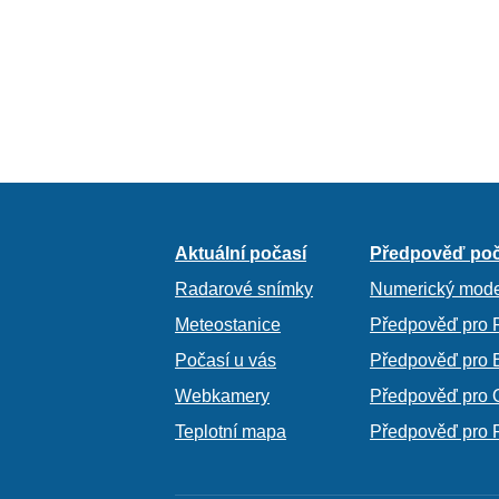
Aktuální počasí
Předpověď poč
Radarové snímky
Numerický mode
Meteostanice
Předpověď pro 
Počasí u vás
Předpověď pro 
Webkamery
Předpověď pro 
Teplotní mapa
Předpověď pro 