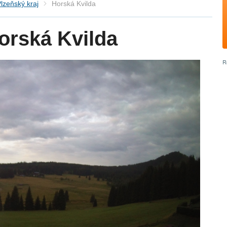
lzeňský kraj
Horská Kvilda
orská Kvilda