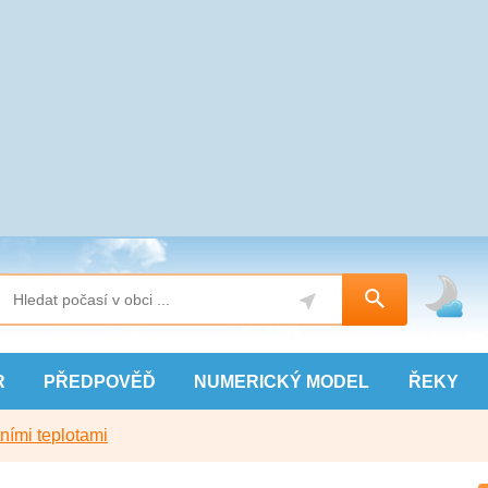
R
PŘEDPOVĚĎ
NUMERICKÝ
MODEL
ŘEKY
ními teplotami