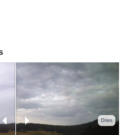
s
Dnes