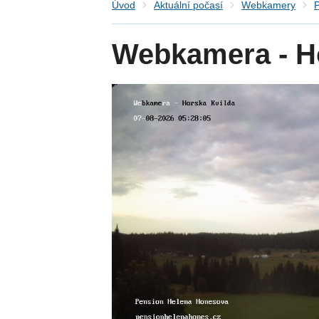
Úvod
Aktuální počasí
Webkamery
P
Webkamera - H