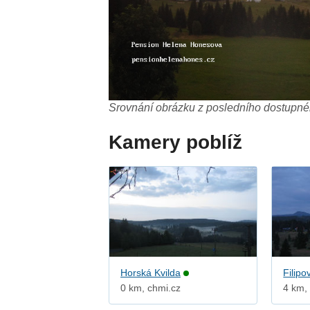
Srovnání obrázku z posledního dostupnéh
Kamery poblíž
Horská Kvilda
Filipo
0 km, chmi.cz
4 km,