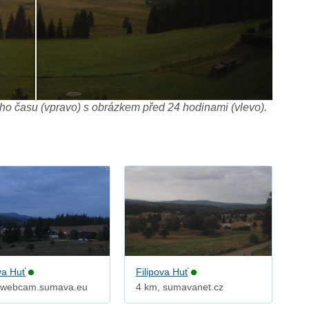
o času (vpravo) s obrázkem před 24 hodinami (vlevo).
va Huť
Filipova Huť
 webcam.sumava.eu
4 km, sumavanet.cz