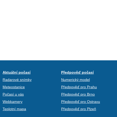
Aktuální počasí
Předpověď počasí
Radarové snímky
Numerický model
Meteostanice
Předpověď pro Prahu
Počasí u vás
Předpověď pro Brno
Webkamery
Předpověď pro Ostravu
Teplotní mapa
Předpověď pro Plzeň