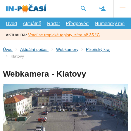
Přejít
na
hlavní
obsah
Úvod
Aktuálně
Radar
Předpověď
Numerický model
Vrací se tropické teploty, zítra až 35 °C
AKTUALITA:
Úvod
Aktuální počasí
Webkamery
Plzeňský kraj
Klatovy
Webkamera - Klatovy