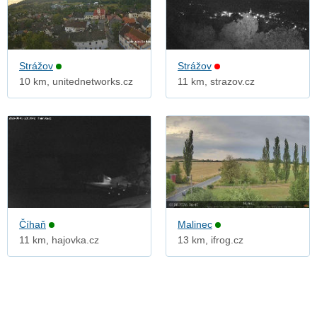
Strážov
Strážov
10 km, unitednetworks.cz
11 km, strazov.cz
Číhaň
Malinec
11 km, hajovka.cz
13 km, ifrog.cz