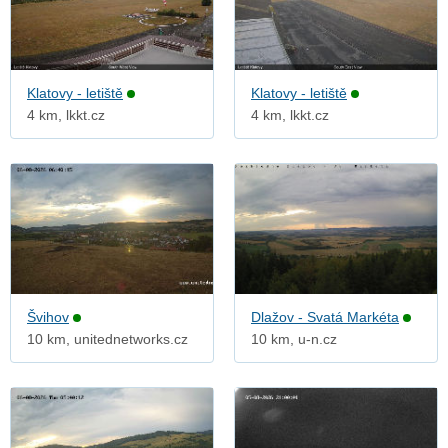
Klatovy - letiště
Klatovy - letiště
4 km, lkkt.cz
4 km, lkkt.cz
Švihov
Dlažov - Svatá Markéta
10 km, unitednetworks.cz
10 km, u-n.cz