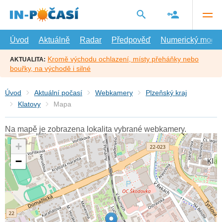
Přejít
na
hlavní
obsah
Úvod
Aktuálně
Radar
Předpověď
Numerický model
Kromě východu ochlazení, místy přeháňky nebo
AKTUALITA:
bouřky, na východě i silné
Úvod
Aktuální počasí
Webkamery
Plzeňský kraj
Klatovy
Mapa
Na mapě je zobrazena lokalita vybrané webkamery.
+
−