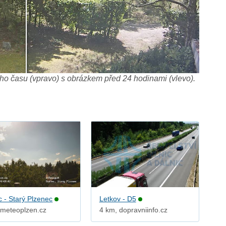
o času (vpravo) s obrázkem před 24 hodinami (vlevo).
c - Starý Plzenec
Letkov - D5
 meteoplzen.cz
4 km, dopravniinfo.cz