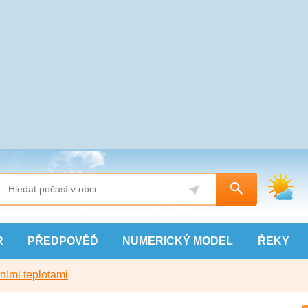
R
PŘEDPOVĚĎ
NUMERICKÝ
MODEL
ŘEKY
ními teplotami