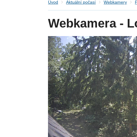
Úvod
Aktuální počasí
Webkamery
P
Webkamera - L