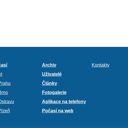
así
Archiv
Kontakty
l
Uživatelé
Prahu
Články
Brno
Fotogalerie
Ostravu
Aplikace na telefony
Plzeň
Počasí na web