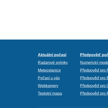
Aktuální počasí
Předpověď poč
Radarové snímky
Numerický mode
Meteostanice
Předpověď pro 
Počasí u vás
Předpověď pro 
Webkamery
Předpověď pro 
Teplotní mapa
Předpověď pro 