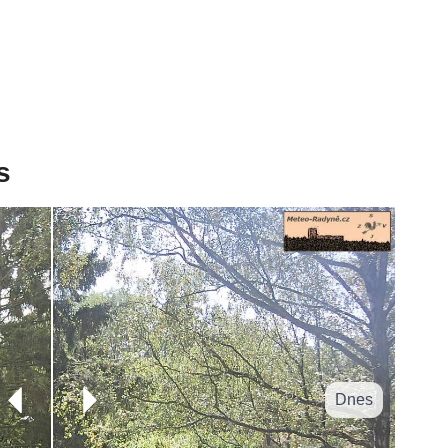
s
Dnes