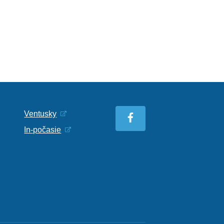
Ventusky
In-počasie