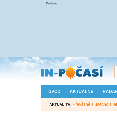
Přejít
na
hlavní
obsah
ÚVOD
AKTUÁLNĚ
RADA
Převážně slunečno s let
AKTUALITA: