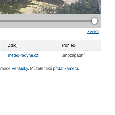
Zvětšit
Zdroj
Pohled
meteo-radyne.cz
Jihozápadní
tránce
Ventusky
. Můžete také
přidat kameru
.