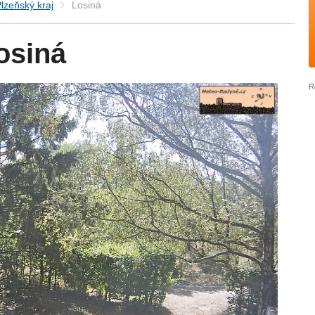
lzeňský kraj
Losiná
osiná