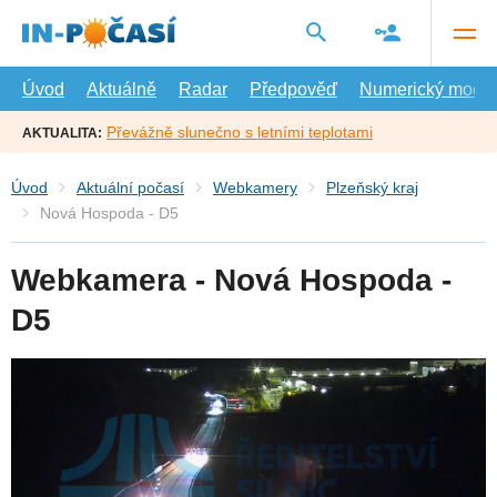
Přejít
na
hlavní
obsah
Úvod
Aktuálně
Radar
Předpověď
Numerický model
Převážně slunečno s letními teplotami
AKTUALITA:
Úvod
Aktuální počasí
Webkamery
Plzeňský kraj
Nová Hospoda - D5
Webkamera - Nová Hospoda -
D5