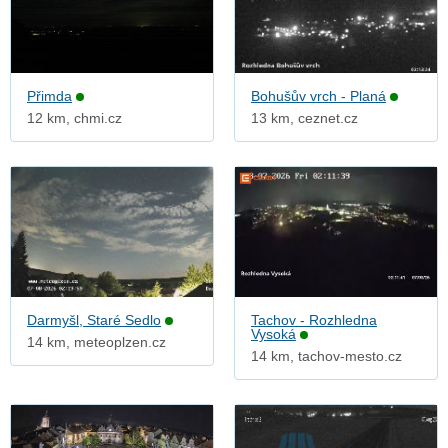
Přimda
Bohušův vrch - Planá
12 km, chmi.cz
13 km, ceznet.cz
Darmyšl, Staré Sedlo
Tachov - Rozhledna
Vysoká
14 km, meteoplzen.cz
14 km, tachov-mesto.cz