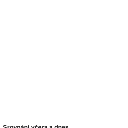
Srovnání včera a dnes