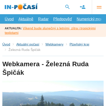
Přejít
na
hlavní
obsah
Úvod
Aktuálně
Radar
Předpověď
Numerický model
Víkend bude slunečný s letními, zítra i tropickými
AKTUALITA:
teplotami
Úvod
Aktuální počasí
Webkamery
Plzeňský kraj
Železná Ruda Špičák
Webkamera - Železná Ruda
Špičák