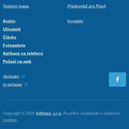
Teplotní mapa
Předpověď pro Plzeň
Archiv
Kontakty
Uživatelé
Články
Fotogalerie
Aplikace na telefony
Počasí na web
Ventusky
In-počasie
Copyright © 2026
InMeteo, s.r.o.
Použitím souhlasíte s uložením
cookies
.