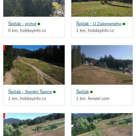
Špičák - vrchol
Špičák - U Zalomeného
0 km, holidayinfo.cz
1 km, holidayinfo.cz
Špičák - Spodní Šance
Špičák
1 km, holidayinfo.cz
1 km, feratel.com