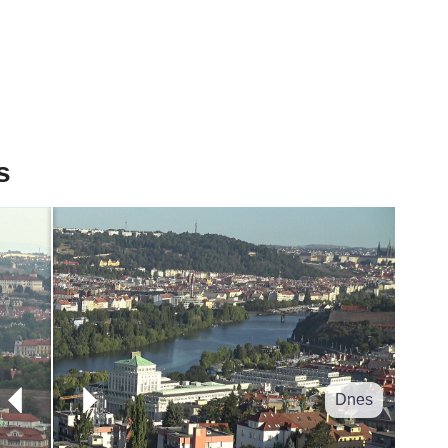
s
Dnes