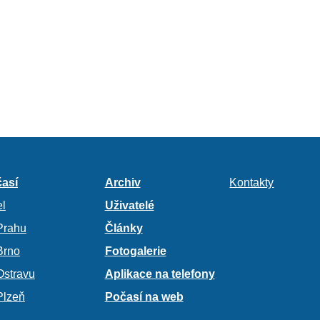
así
Archiv
Kontakty
l
Uživatelé
Prahu
Články
Brno
Fotogalerie
Ostravu
Aplikace na telefony
Plzeň
Počasí na web