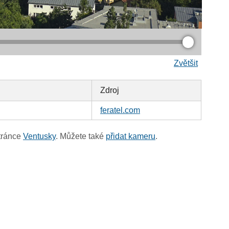
Zvětšit
Zdroj
feratel.com
tránce
Ventusky
. Můžete také
přidat kameru
.