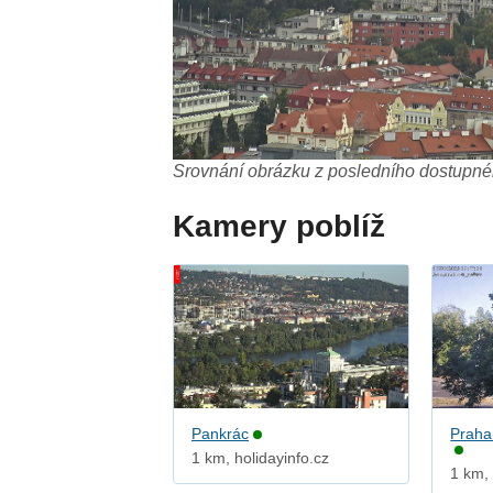
Srovnání obrázku z posledního dostupnéh
Kamery poblíž
Pankrác
Praha
1 km, holidayinfo.cz
1 km,