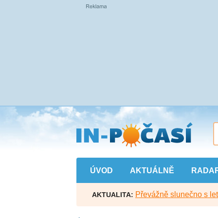
Přejít
na
hlavní
obsah
ÚVOD
AKTUÁLNĚ
RADA
Převážně slunečno s let
AKTUALITA: