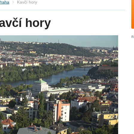
Praha
Kavčí hory
avčí hory