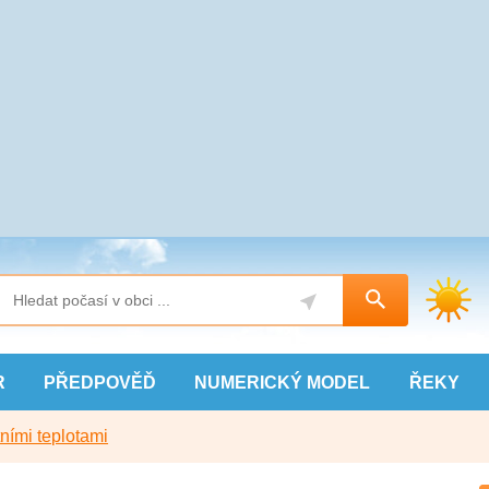
R
PŘEDPOVĚĎ
NUMERICKÝ
MODEL
ŘEKY
ními teplotami