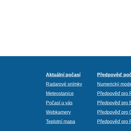
Aktuální počasí
Předpověď poč
Radarové snímky
Numerický mode
Meteostanice
Předpověď pro 
Počasí u vás
Předpověď pro 
Webkamery
Předpověď pro 
Teplotní mapa
Předpověď pro 