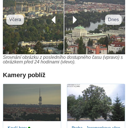
Včera
Dnes
Srovnání obrázku z posledního dostupného času (vpravo) s
obrázkem před 24 hodinami (vlevo).
Kamery poblíž
Kavčí hory
Praha - Jeremenkova ulice