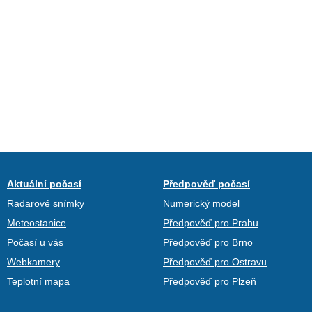
Aktuální počasí
Předpověď počasí
Radarové snímky
Numerický model
Meteostanice
Předpověď pro Prahu
Počasí u vás
Předpověď pro Brno
Webkamery
Předpověď pro Ostravu
Teplotní mapa
Předpověď pro Plzeň