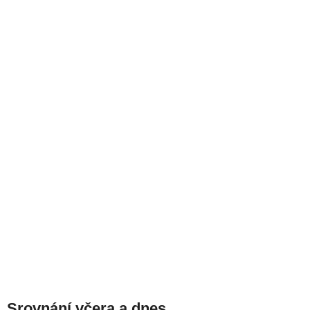
Srovnání včera a dnes