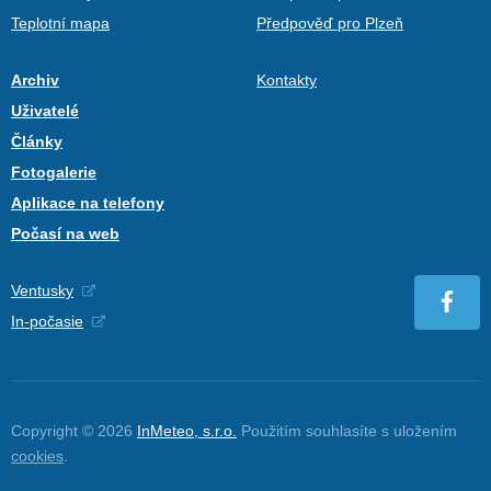
Teplotní mapa
Předpověď pro Plzeň
Archiv
Kontakty
Uživatelé
Články
Fotogalerie
Aplikace na telefony
Počasí na web
Ventusky
In-počasie
Copyright © 2026
InMeteo, s.r.o.
Použitím souhlasíte s uložením
cookies
.