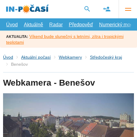
Přejít
na
hlavní
obsah
Úvod
Aktuálně
Radar
Předpověď
Numerický model
Víkend bude slunečný s letními, zítra i tropickými
AKTUALITA:
teplotami
Úvod
Aktuální počasí
Webkamery
Středočeský kraj
Benešov
Webkamera - Benešov