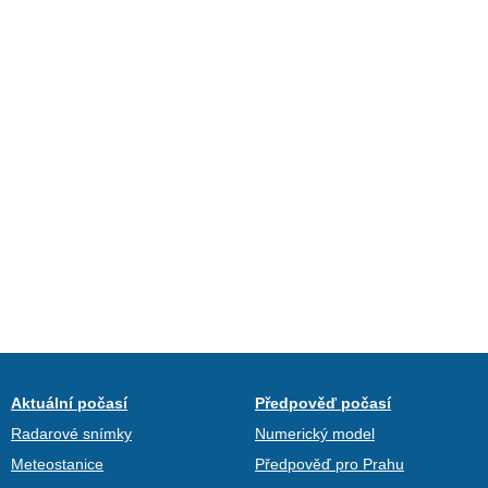
Aktuální počasí
Předpověď počasí
Radarové snímky
Numerický model
Meteostanice
Předpověď pro Prahu