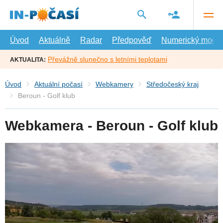
Přejít
na
hlavní
obsah
Úvod
Aktuálně
Radar
Předpověď
Numerický model
Převážně slunečno s letními teplotami
AKTUALITA:
Úvod
Aktuální počasí
Webkamery
Středočeský kraj
Beroun - Golf klub
Webkamera - Beroun - Golf klub