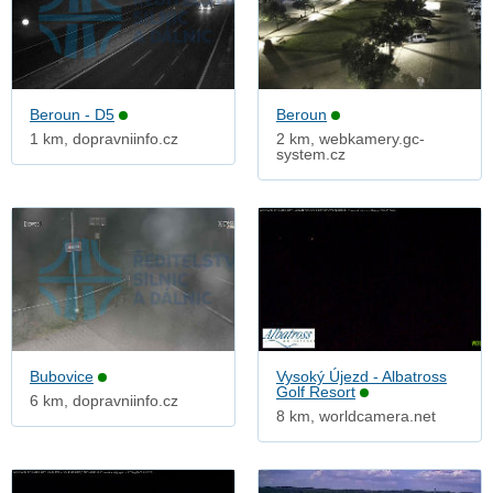
Beroun - D5
Beroun
1 km, dopravniinfo.cz
2 km, webkamery.gc-
system.cz
Bubovice
Vysoký Újezd - Albatross
Golf Resort
6 km, dopravniinfo.cz
8 km, worldcamera.net