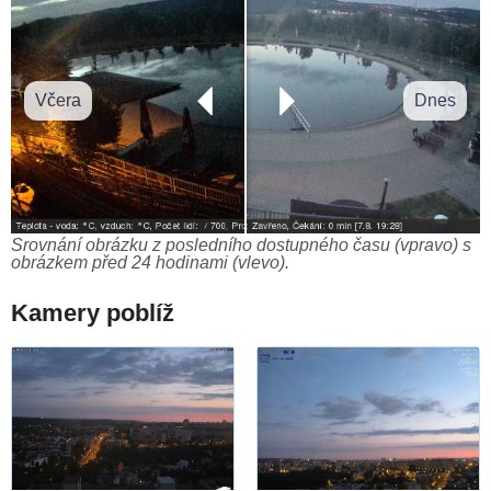
Včera
Dnes
Srovnání obrázku z posledního dostupného času (vpravo) s
obrázkem před 24 hodinami (vlevo).
Kamery poblíž