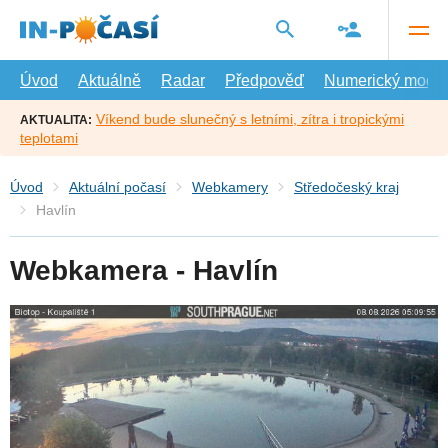
Přejít
na
hlavní
obsah
Úvod
Aktuálně
Radar
Předpověď
Numerický model
Víkend bude slunečný s letními, zítra i tropickými
AKTUALITA:
teplotami
Úvod
Aktuální počasí
Webkamery
Středočeský kraj
Havlín
Webkamera - Havlín