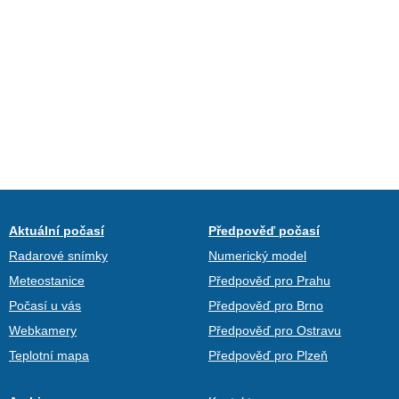
Aktuální počasí
Předpověď počasí
Radarové snímky
Numerický model
Meteostanice
Předpověď pro Prahu
Počasí u vás
Předpověď pro Brno
Webkamery
Předpověď pro Ostravu
Teplotní mapa
Předpověď pro Plzeň