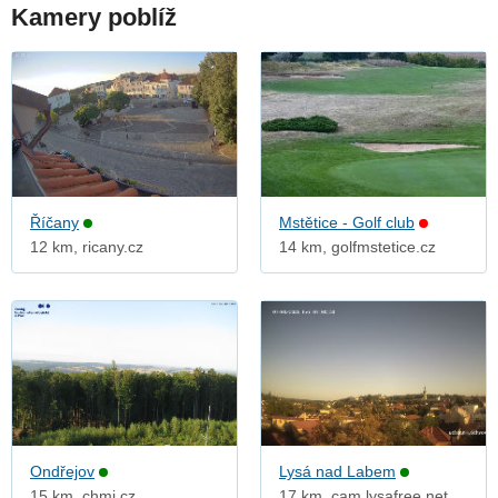
Kamery poblíž
Říčany
Mstětice - Golf club
12 km, ricany.cz
14 km, golfmstetice.cz
Ondřejov
Lysá nad Labem
15 km, chmi.cz
17 km, cam.lysafree.net