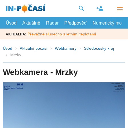
Přejít
na
hlavní
obsah
Úvod
Aktuálně
Radar
Předpověď
Numerický model
Převážně slunečno s letními teplotami
AKTUALITA:
Úvod
Aktuální počasí
Webkamery
Středočeský kraj
Mrzky
Webkamera - Mrzky