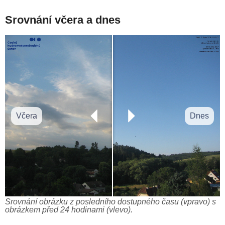
Srovnání včera a dnes
Včera
Dnes
Srovnání obrázku z posledního dostupného času (vpravo) s
obrázkem před 24 hodinami (vlevo).