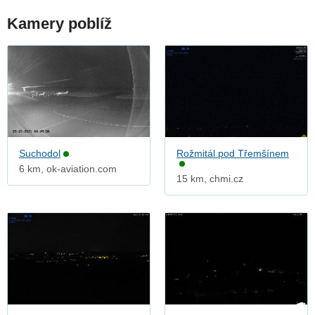
Kamery poblíž
Suchodol
Rožmitál pod Třemšínem
6 km, ok-aviation.com
15 km, chmi.cz