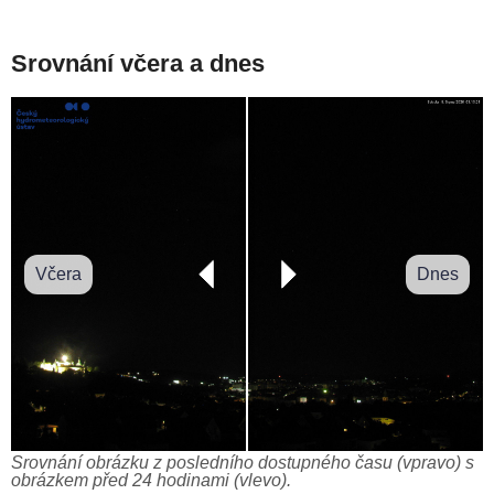
Srovnání včera a dnes
Včera
Dnes
Srovnání obrázku z posledního dostupného času (vpravo) s
obrázkem před 24 hodinami (vlevo).