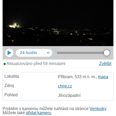
24 hodin
Aktualizováno před 58 minutami
Zvětšit
Příbram, 533 m n. m.,
mapa
chmi.cz
Jihozápadní
Problém s kamerou můžete nahlásit na stránce
Ventusky
.
Můžete také
přidat kameru
.