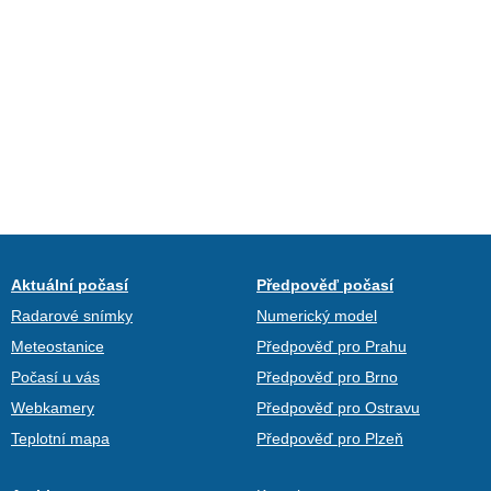
Aktuální počasí
Předpověď počasí
Radarové snímky
Numerický model
Meteostanice
Předpověď pro Prahu
Počasí u vás
Předpověď pro Brno
Webkamery
Předpověď pro Ostravu
Teplotní mapa
Předpověď pro Plzeň