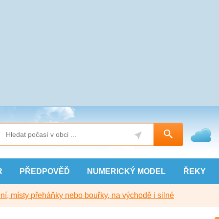
R
PŘEDPOVĚĎ
NUMERICKÝ
MODEL
ŘEKY
í, místy přeháňky nebo bouřky, na východě i silné