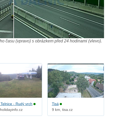
o času (vpravo) s obrázkem před 24 hodinami (vlevo).
 Telnice - Rudý vrch
Tisá
holidayinfo.cz
9 km, tisa.cz