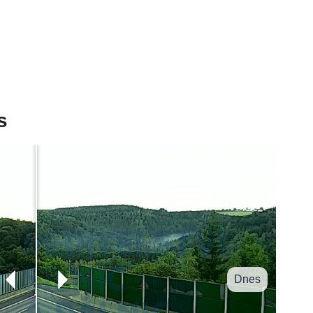
s
Dnes