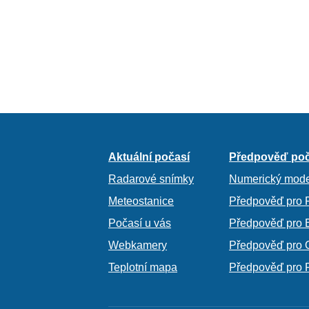
Aktuální počasí
Předpověď poč
Radarové snímky
Numerický mode
Meteostanice
Předpověď pro 
Počasí u vás
Předpověď pro 
Webkamery
Předpověď pro 
Teplotní mapa
Předpověď pro 