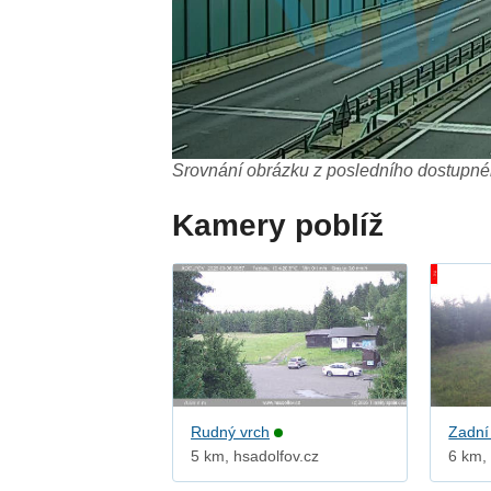
Srovnání obrázku z posledního dostupnéh
Kamery poblíž
Rudný vrch
Zadní
5 km, hsadolfov.cz
6 km, 