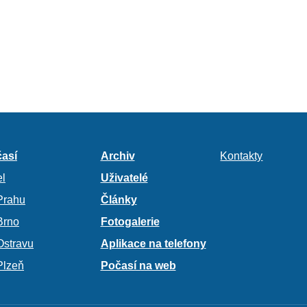
así
Archiv
Kontakty
l
Uživatelé
Prahu
Články
Brno
Fotogalerie
Ostravu
Aplikace na telefony
Plzeň
Počasí na web