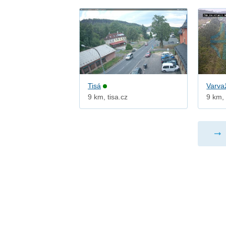
Tisá
Varva
9 km, tisa.cz
9 km, 