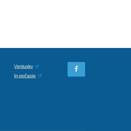
Ventusky
In-počasie