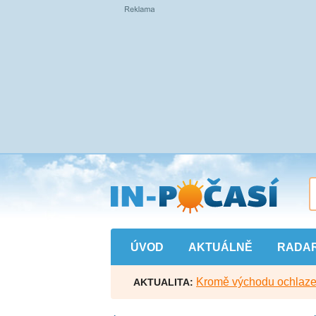
Přejít
na
hlavní
obsah
ÚVOD
AKTUÁLNĚ
RADA
Kromě východu ochlazen
AKTUALITA: