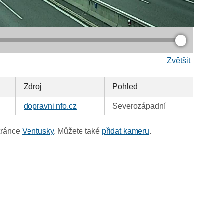
Zvětšit
Zdroj
Pohled
dopravniinfo.cz
Severozápadní
tránce
Ventusky
. Můžete také
přidat kameru
.