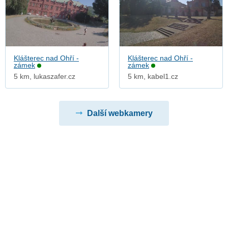
Klášterec nad Ohří -
Klášterec nad Ohří -
zámek
zámek
5 km, lukaszafer.cz
5 km, kabel1.cz
Další webkamery