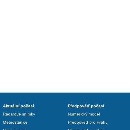
Aktuální počasí
Předpověď počasí
Radarové snímky
Numerický model
Meteostanice
Předpověď pro Prahu