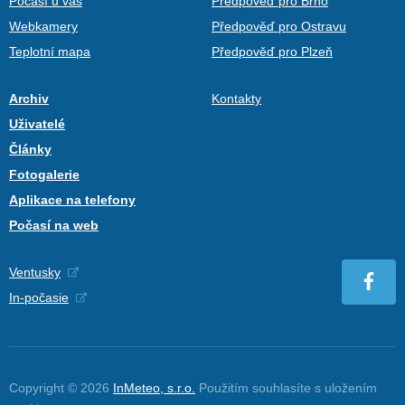
Počasí u vás
Předpověď pro Brno
Webkamery
Předpověď pro Ostravu
Teplotní mapa
Předpověď pro Plzeň
Archiv
Kontakty
Uživatelé
Články
Fotogalerie
Aplikace na telefony
Počasí na web
Ventusky
In-počasie
Copyright © 2026
InMeteo, s.r.o.
Použitím souhlasíte s uložením