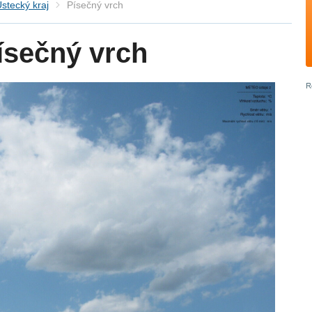
stecký kraj
Písečný vrch
ísečný vrch