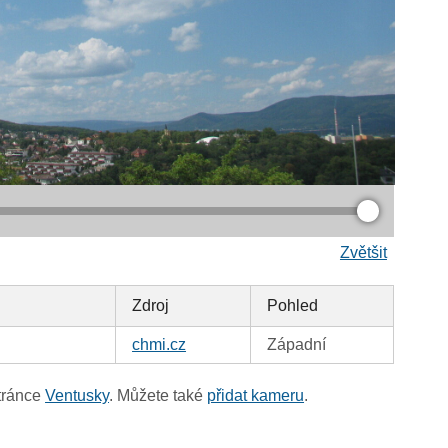
Zvětšit
Zdroj
Pohled
chmi.cz
Západní
tránce
Ventusky
. Můžete také
přidat kameru
.