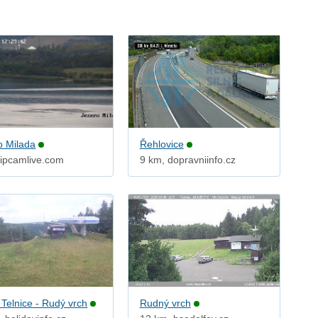
o Milada
Řehlovice
 ipcamlive.com
9 km, dopravniinfo.cz
 Telnice - Rudý vrch
Rudný vrch