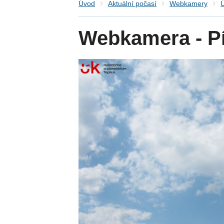
Úvod
Aktuální počasí
Webkamery
Ú
Webkamera - P