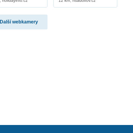
 holidayinfo.cz
12 km, hsadolfov.cz
Další webkamery