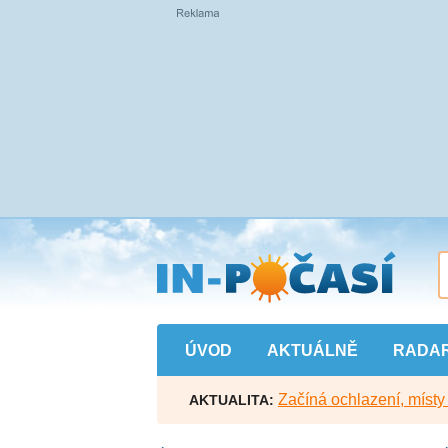
Přejít
na
hlavní
obsah
ÚVOD
AKTUÁLNĚ
RADA
Začíná ochlazení, míst
AKTUALITA: