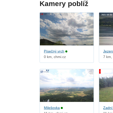
Kamery poblíž
Písečný vrch
Jezer
0 km, chmi.cz
7 km,
Milešovka
Zadní