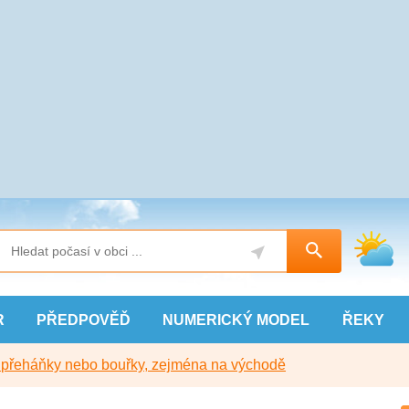
R
PŘEDPOVĚĎ
NUMERICKÝ
MODEL
ŘEKY
y přeháňky nebo bouřky, zejména na východě