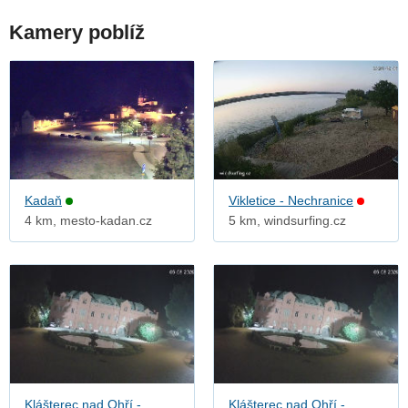
Kamery poblíž
Kadaň
Vikletice - Nechranice
4 km, mesto-kadan.cz
5 km, windsurfing.cz
Klášterec nad Ohří -
Klášterec nad Ohří -