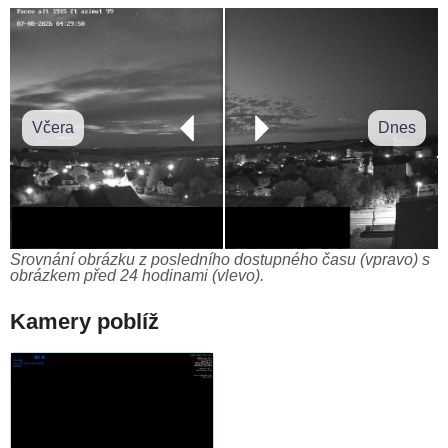
Včera
Dnes
Srovnání obrázku z posledního dostupného času (vpravo) s
obrázkem před 24 hodinami (vlevo).
Kamery poblíž