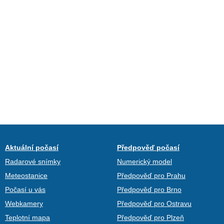
Aktuální počasí
Předpověď počasí
Radarové snímky
Numerický model
Meteostanice
Předpověď pro Prahu
Počasí u vás
Předpověď pro Brno
Webkamery
Předpověď pro Ostravu
Teplotní mapa
Předpověď pro Plzeň