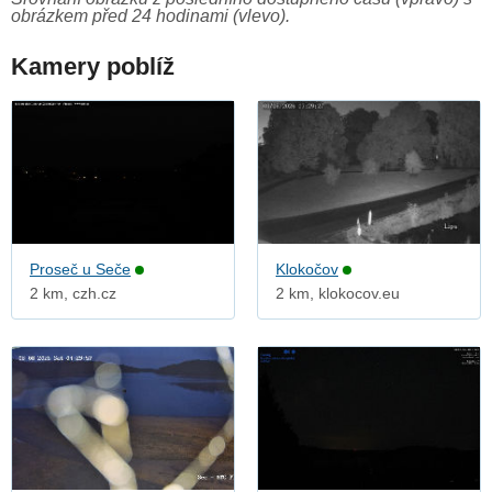
obrázkem před 24 hodinami (vlevo).
Kamery poblíž
Proseč u Seče
Klokočov
2 km, czh.cz
2 km, klokocov.eu