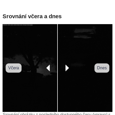
Srovnání včera a dnes
Včera
Dnes
Srovnání obrázku z posledního dostupného času (vpravo) s