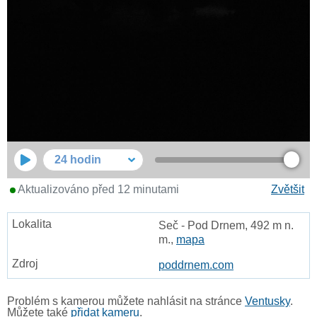
24 hodin
Aktualizováno před 12 minutami
Zvětšit
Seč - Pod Drnem, 492 m n.
m.,
mapa
poddrnem.com
Problém s kamerou můžete nahlásit na stránce
Ventusky
.
Můžete také
přidat kameru
.