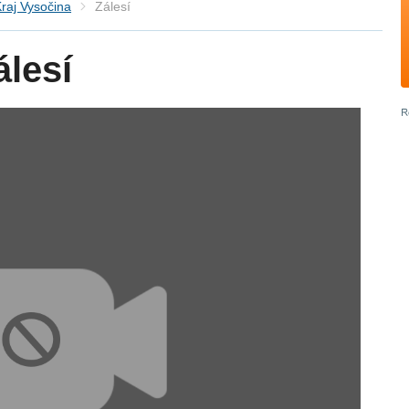
raj Vysočina
Zálesí
lesí