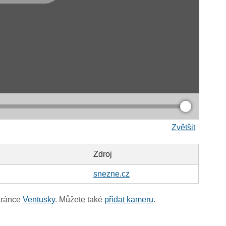
Zvětšit
Zdroj
snezne.cz
tránce
Ventusky
. Můžete také
přidat kameru
.