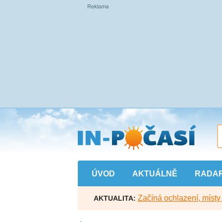
Přejít
na
hlavní
obsah
ÚVOD
AKTUÁLNĚ
RADA
Začíná ochlazení, míst
AKTUALITA: