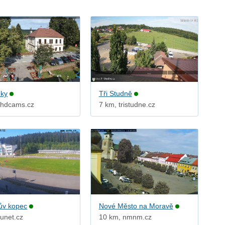
nky
Tři Studně
 hdcams.cz
7 km, tristudne.cz
ův kopec
Nové Město na Moravě
 unet.cz
10 km, nmnm.cz