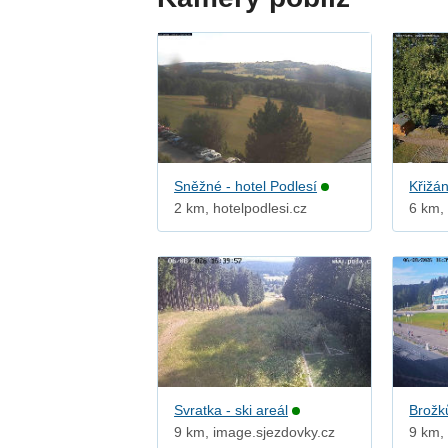
Sněžné - hotel Podlesí
Křižá
2 km, hotelpodlesi.cz
6 km,
Svratka - ski areál
Brožk
9 km, image.sjezdovky.cz
9 km,