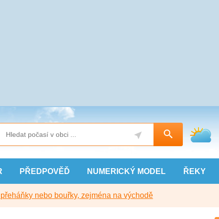
R
PŘEDPOVĚĎ
NUMERICKÝ
MODEL
ŘEKY
y přeháňky nebo bouřky, zejména na východě