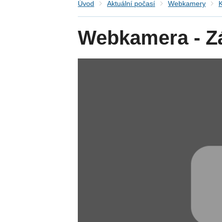
Úvod
Aktuální počasí
Webkamery
K
Webkamera - Zá