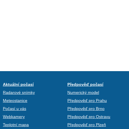
Aktuální počasí
Předpověď počasí
Radarové snímky
Numerický model
Meteostanice
Předpověď pro Prahu
Počasí u vás
Předpověď pro Brno
Webkamery
Předpověď pro Ostravu
Teplotní mapa
Předpověď pro Plzeň