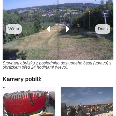
Včera
Dnes
Srovnání obrázku z posledního dostupného času (vpravo) s
obrázkem před 24 hodinami (vlevo).
Kamery poblíž