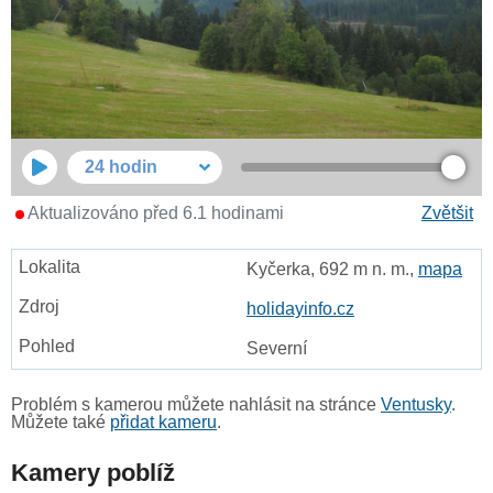
24 hodin
Aktualizováno před 6.1 hodinami
Zvětšit
Kyčerka, 692 m n. m.,
mapa
holidayinfo.cz
Severní
Problém s kamerou můžete nahlásit na stránce
Ventusky
.
Můžete také
přidat kameru
.
Kamery poblíž