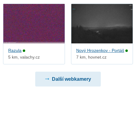
Razula
Nový Hrozenkov - Portáš
5 km, valachy.cz
7 km, hovnet.cz
Další webkamery