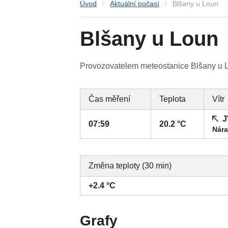
Úvod
Aktuální počasí
Blšany u Loun
Blšany u Loun
Provozovatelem meteostanice Blšany u Lou
Čas měření
Teplota
Vítr
J
07:59
20.2 °C
Nára
Změna teploty (30 min)
+2.4 °C
Grafy