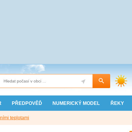
R
PŘEDPOVĚĎ
NUMERICKÝ
MODEL
ŘEKY
ními teplotami