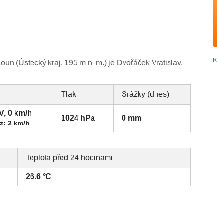
n (Ústecký kraj, 195 m n. m.) je Dvořáček Vratislav.
Tlak
Srážky (dnes)
V, 0 km/h
1024 hPa
0 mm
z: 2 km/h
Teplota před 24 hodinami
26.6 °C