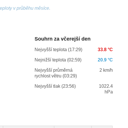
teploty v průběhu měsíce.
Souhrn za včerejší den
Nejvyšší teplota (17:29)
33.8 °C
Nejnižší teplota (02:59)
20.9 °C
Nejvyšší průměrná
2 km/h
rychlost větru (03:29)
Nejvyšší tlak (23:56)
1022.4
hPa