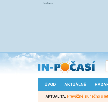
Přejít
na
hlavní
obsah
ÚVOD
AKTUÁLNĚ
RADA
Převážně slunečno s let
AKTUALITA: