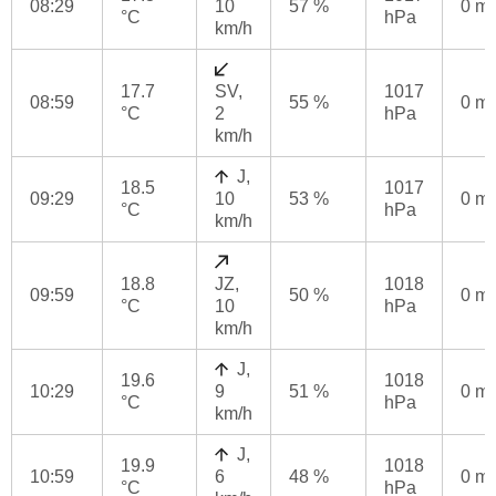
08:29
10
57 %
0 m
°C
hPa
km/h
17.7
SV,
1017
08:59
55 %
0 m
°C
2
hPa
km/h
J,
18.5
1017
09:29
10
53 %
0 m
°C
hPa
km/h
18.8
JZ,
1018
09:59
50 %
0 m
°C
10
hPa
km/h
J,
19.6
1018
10:29
9
51 %
0 m
°C
hPa
km/h
J,
19.9
1018
10:59
6
48 %
0 m
°C
hPa