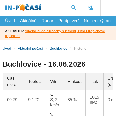
Přejít
na
hlavní
obsah
Úvod
Aktuálně
Radar
Předpověď
Numerický model
Víkend bude slunečný s letními, zítra i tropickými
AKTUALITA:
teplotami
Úvod
Aktuální počasí
Buchlovice
Historie
Buchlovice - 16.06.2026
Čas
Srá
Teplota
Vítr
Vlhkost
Tlak
měření
(dne
1015
00:29
9.1 °C
S, 2
85 %
0 m
hPa
km/h