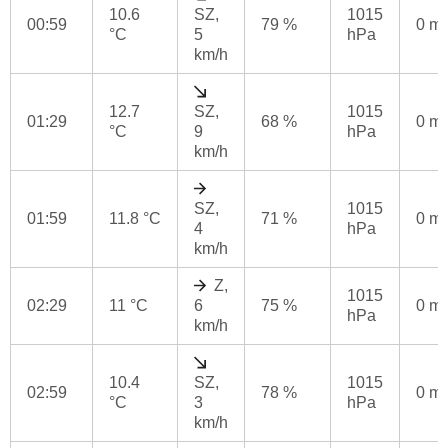
10.6
SZ,
1015
00:59
79 %
0 m
°C
5
hPa
km/h
12.7
SZ,
1015
01:29
68 %
0 m
°C
9
hPa
km/h
SZ,
1015
01:59
11.8 °C
71 %
0 m
4
hPa
km/h
Z,
1015
02:29
11 °C
6
75 %
0 m
hPa
km/h
10.4
SZ,
1015
02:59
78 %
0 m
°C
3
hPa
km/h