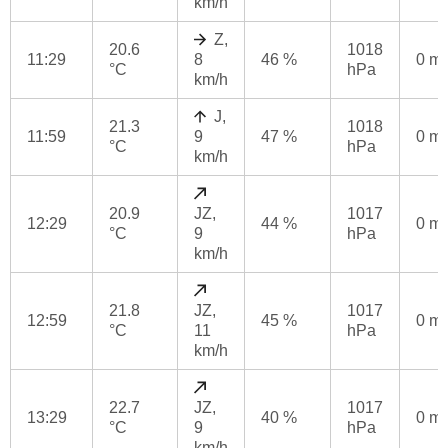
km/h
Z,
20.6
1018
11:29
8
46 %
0 m
°C
hPa
km/h
J,
21.3
1018
11:59
9
47 %
0 m
°C
hPa
km/h
20.9
JZ,
1017
12:29
44 %
0 m
°C
9
hPa
km/h
21.8
JZ,
1017
12:59
45 %
0 m
°C
11
hPa
km/h
22.7
JZ,
1017
13:29
40 %
0 m
°C
9
hPa
km/h