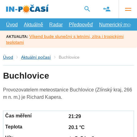
Přejít
na
hlavní
obsah
Úvod
Aktuálně
Radar
Předpověď
Numerický model
Víkend bude slunečný s letními, zítra i tropickými
AKTUALITA:
teplotami
Úvod
Aktuální počasí
Buchlovice
Buchlovice
Provozovatelem meteostanice Buchlovice (Zlínský kraj, 266
m n. m.) je Richard Kapera.
21:29
20.1 °C