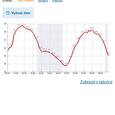
Data:
36 hodin
týden
měsíc
Vybrat den
Zobrazit v tabulce