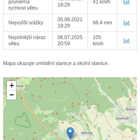
průměrná
41 km/h
18:29
rychlost větru
05.08.2021
Nejvyšší srážky
66.4 mm
18:29
Nejsilnější náraz
06.07.2025
105
větru
20:59
km/h
Mapa ukazuje umístění stanice a okolní stanice.
+
−