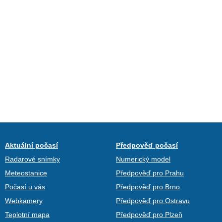
Aktuální počasí
Předpověď počasí
Radarové snímky
Numerický model
Meteostanice
Předpověď pro Prahu
Počasí u vás
Předpověď pro Brno
Webkamery
Předpověď pro Ostravu
Teplotní mapa
Předpověď pro Plzeň