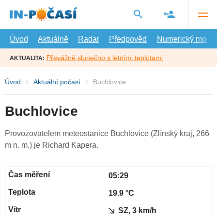
Přejít
na
hlavní
obsah
Úvod
Aktuálně
Radar
Předpověď
Numerický model
Převážně slunečno s letními teplotami
AKTUALITA:
Úvod
Aktuální počasí
Buchlovice
Buchlovice
Provozovatelem meteostanice Buchlovice (Zlínský kraj, 266
m n. m.) je Richard Kapera.
05:29
19.9 °C
SZ, 3 km/h