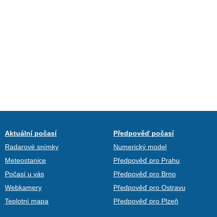
Aktuální počasí
Předpověď počasí
Radarové snímky
Numerický model
Meteostanice
Předpověď pro Prahu
Počasí u vás
Předpověď pro Brno
Webkamery
Předpověď pro Ostravu
Teplotní mapa
Předpověď pro Plzeň